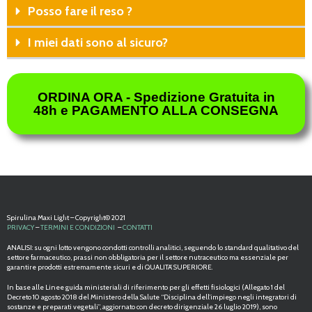
Posso fare il reso ?
I miei dati sono al sicuro?
ORDINA ORA - Spedizione Gratuita in
48h e PAGAMENTO ALLA CONSEGNA
Spirulina Maxi Light – Copyright© 2021
PRIVACY
–
TERMINI E CONDIZIONI
–
CONTATTI
ANALISI: su ogni lotto vengono condotti controlli analitici, seguendo lo standard qualitativo del
settore farmaceutico, prassi non obbligatoria per il settore nutraceutico ma essenziale per
garantire prodotti estremamente sicuri e di QUALITA’ SUPERIORE.
In base alle Linee guida ministeriali di riferimento per gli effetti fisiologici (Allegato 1 del
Decreto 10 agosto 2018 del Ministero della Salute “Disciplina dell’impiego negli integratori di
sostanze e preparati vegetali”, aggiornato con decreto dirigenziale 26 luglio 2019), sono