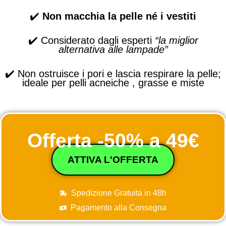
✔️
Non macchia la pelle né i vestiti
✔️
Considerato dagli esperti
“la miglior
alternativa alle lampade”
✔️
Non ostruisce i pori e lascia respirare la pelle;
ideale per pelli acneiche , grasse e miste
Offerta -50% a
49€
ATTIVA L'OFFERTA
Spedizione Gratuita in 48h
Pagamento alla Consegna