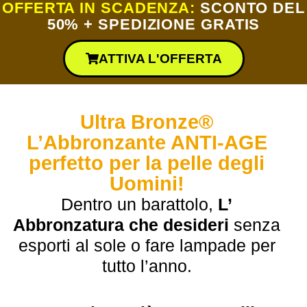
OFFERTA IN SCADENZA:
SCONTO DEL
50% + SPEDIZIONE GRATIS
ATTIVA L'OFFERTA
Ultra Bronze®
L’Abbronzante ANTI-AGE
perfetto per la pelle degli
Uomini!
Dentro un barattolo,
L’
Abbronzatura che desideri
senza
esporti al sole o fare lampade per
tutto l’anno.