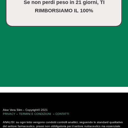
Se non perdi peso in 21 giorni, TI
RIMBORSIAMO IL 100%
Aloe Vera Slim – Copyright© 2021
PRIVACY
–
TERMINI E CONDIZIONI
–
CONTATTI
ANALISI: su ogni lotto vengono condotti controlli analitici, seguendo lo standard qualitativo
del settore farmaceutico, prassi non obbligatoria per il settore nutraceutico ma essenziale