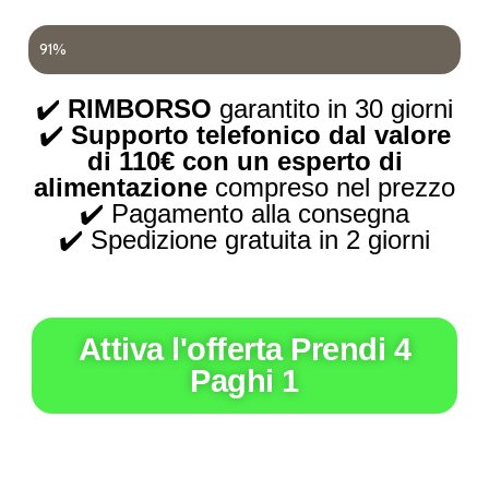
Esaurimento Scorte in Magazzino
91%
✔️
RIMBORSO
garantito in 30 giorni
✔️
Supporto telefonico dal valore
di 110€ con un esperto di
alimentazione
compreso nel prezzo
✔️ Pagamento alla consegna
✔️ Spedizione gratuita in 2 giorni
Attiva l'offerta Prendi 4
Paghi 1