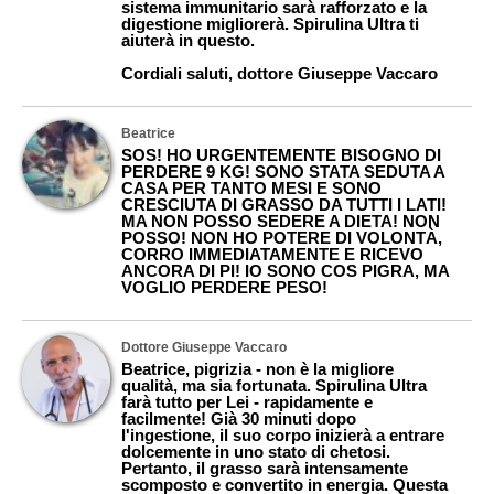
sistema immunitario sarà rafforzato e la
digestione migliorerà. Spirulina Ultra ti
aiuterà in questo.
Cordiali saluti, dottore Giuseppe Vaccaro
Beatrice
SOS! HO URGENTEMENTE BISOGNO DI
PERDERE 9 KG! SONO STATA SEDUTA A
CASA PER TANTO MESI E SONO
CRESCIUTA DI GRASSO DA TUTTI I LATI!
MA NON POSSO SEDERE A DIETA! NON
POSSO! NON HO POTERE DI VOLONTÀ,
CORRO IMMEDIATAMENTE E RICEVO
ANCORA DI PI! IO SONO COS PIGRA, MA
VOGLIO PERDERE PESO!
Dottore Giuseppe Vaccaro
Beatrice, pigrizia - non è la migliore
qualità, ma sia fortunata. Spirulina Ultra
farà tutto per Lei - rapidamente e
facilmente! Già 30 minuti dopo
l'ingestione, il suo corpo inizierà a entrare
dolcemente in uno stato di chetosi.
Pertanto, il grasso sarà intensamente
scomposto e convertito in energia. Questa