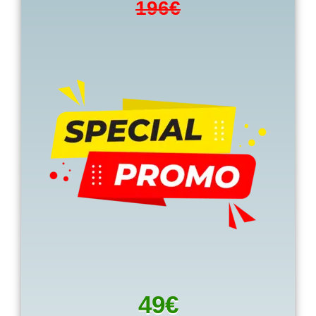
196€
49€