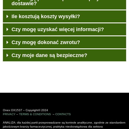
dostawie?
Ile kosztują koszty wysyłki?
Czy mogę uzyskać więcej informacji?
Czy mogę dokonać zwrotu?
Czy moje dane są bezpieczne?
Onex OX1537 – Copyright© 2024
PRIVACY
–
TERMS & CONDITIONS
–
CONTACTS
ANALIZA: dla każdej partii przeprowadzane są kontrole analityczne, zgodnie ze standardem
jakościowym branży farmaceutycznej, praktyka nieobowiązkowa dla sektora