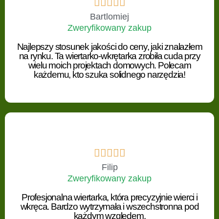





Bartlomiej
Zweryfikowany zakup
Najlepszy stosunek jakości do ceny, jaki znalazłem
na rynku. Ta wiertarko-wkrętarka zrobiła cuda przy
wielu moich projektach domowych. Polecam
każdemu, kto szuka solidnego narzędzia!





Filip
Zweryfikowany zakup
Profesjonalna wiertarka, która precyzyjnie wierci i
wkręca. Bardzo wytrzymała i wszechstronna pod
każdym względem.