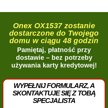
Onex OX1537 zostanie
dostarczone do Twojego
domu w ciągu 48 godzin
Pamiętaj, płatność przy
dostawie – bez potrzeby
używania karty kredytowej!
WYPEŁNIJ FORMULARZ, A
SKONTAKTUJE SIĘ Z TOBĄ
SPECJALISTA