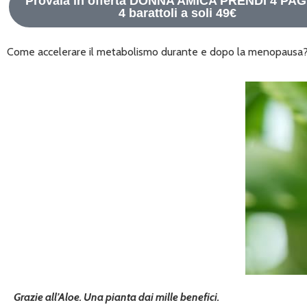
Provala in offerta DONNA AMICA PRENDI 4 PAG
4 barattoli a soli 49€
Come accelerare il metabolismo durante e dopo la menopausa
Grazie all’Aloe. Una pianta dai mille benefici.