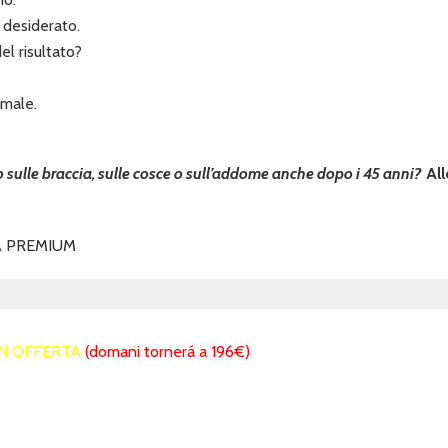
 desiderato.
l risultato?
rmale.
sso sulle braccia, sulle cosce o sull’addome anche dopo i 45 anni?
Al
A PREMIUM
IN OFFERTA
(domani tornerá a 196€)