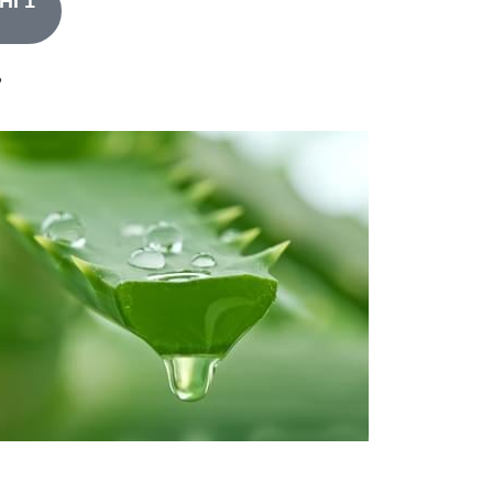
HI 1
?