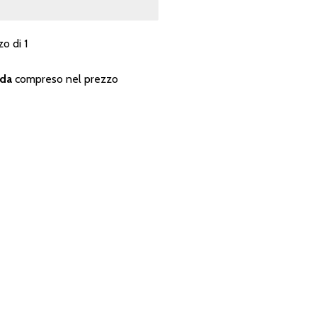
zo di 1
nda
compreso nel prezzo