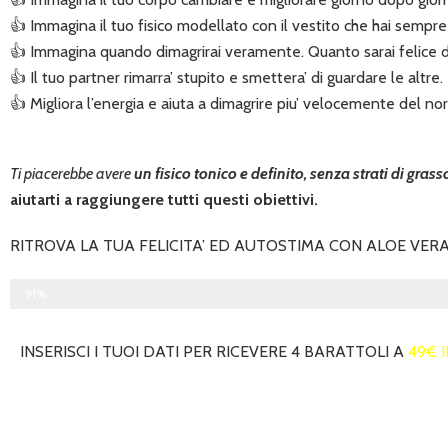
👍 Immagina il tuo fisico modellato con il vestito che hai sempre
👍 Immagina quando dimagrirai veramente. Quanto sarai felice de
👍 Il tuo partner rimarra’ stupito e smettera’ di guardare le altre.
👍 Migliora l’energia e aiuta a dimagrire piu’ velocemente del no
Ti piacerebbe avere
un fisico tonico e definito, senza strati di gra
aiutarti a raggiungere tutti questi obiettivi.
RITROVA LA TUA FELICITA’ ED AUTOSTIMA CON ALOE VER
Esaurimento Scorte in Magazzino
91%
INSERISCI I TUOI DATI PER RICEVERE 4 BARATTOLI A
49€ 