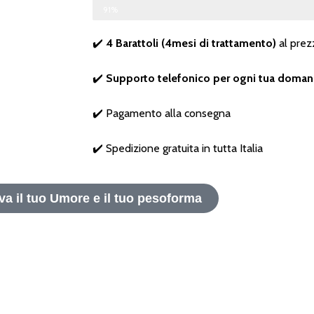
Esaurimento Scorte in Magazzino
91%
✔️
4 Barattoli (4mesi di trattamento)
al prez
✔️
Supporto telefonico per ogni tua doma
✔️ Pagamento alla consegna
✔️ Spedizione gratuita in tutta Italia
va il tuo Umore e il tuo pesoforma