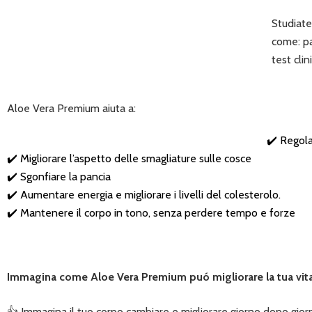
Studiate 
come: pa
test clini
Aloe Vera Premium aiuta a:
✔️ Regol
✔️ Migliorare l’aspetto delle smagliature sulle cosce
✔️ Sgonfiare la pancia
✔️ Aumentare energia e migliorare i livelli del colesterolo.
✔️ Mantenere il corpo in tono, senza perdere tempo e forze
Immagina come Aloe Vera Premium puó migliorare la tua vi
👍 Immagina il tuo corpo cambiare e migliorare giorno dopo gior