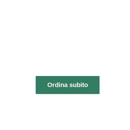
– Interrompere la caduta
dei capelli
– Riattivare la
microcircolazione
– Stimolare i follicoli
spenti
– Favorire la ricrescita,
anche nelle zone diradate
Ordina subito