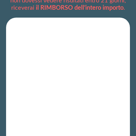
non dovessi vedere risultati entro 21 giorni,
riceverai
il RIMBORSO dell’intero importo
.