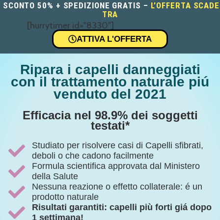
SCONTO 50% + SPEDIZIONE GRATIS –
L’OFFERTA SCADE
TRA
[hurrytimer id="8330"]
ATTIVA L'OFFERTA
Ripara i capelli danneggiati
con il trattamento naturale piú
venduto del 2021
Efficacia nel 98.9% dei soggetti
testati*
Studiato per risolvere casi di Capelli sfibrati,
deboli o che cadono facilmente
Formula scientifica approvata dal Ministero
della Salute
Nessuna reazione o effetto collaterale: é un
prodotto naturale
Risultati garantiti: capelli più forti giá dopo
1 settimana!