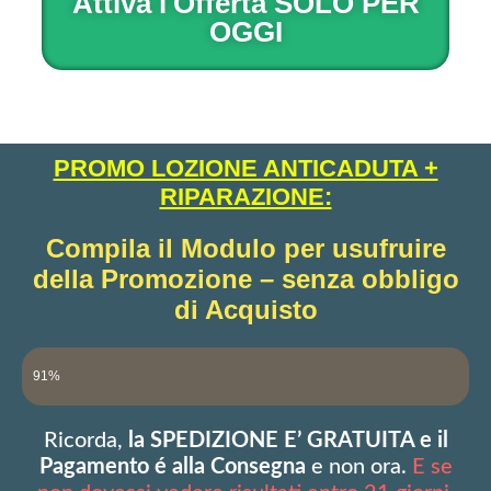
Attiva l'Offerta SOLO PER
OGGI
PROMO LOZIONE ANTICADUTA +
RIPARAZIONE:
Compila il Modulo per usufruire
della Promozione – senza obbligo
di Acquisto
Esaurimento Scorte in Magazzino
91%
Ricorda,
la SPEDIZIONE E’ GRATUITA e il
Pagamento é alla Consegna
e non ora.
E se