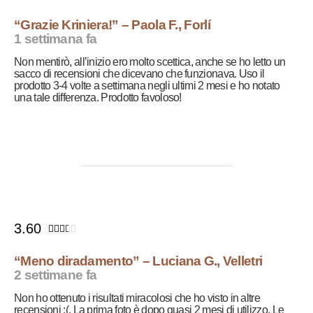
“Grazie Kriniera!” – Paola F., Forlí
1 settimana fa
Non mentirò, all’inizio ero molto scettica, anche se ho letto un
sacco di recensioni che dicevano che funzionava. Uso il
prodotto 3-4 volte a settimana negli ultimi 2 mesi e ho notato
una tale differenza. Prodotto favoloso!
3.60





“Meno diradamento” – Luciana G., Velletri
2 settimane fa
Non ho ottenuto i risultati miracolosi che ho visto in altre
recensioni :(. La prima foto è dopo quasi 2 mesi di utilizzo. Le