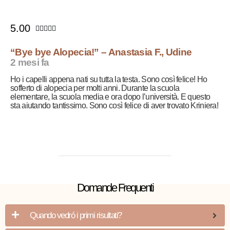
5.00





“Bye bye Alopecia!” – Anastasia F., Udine
2 mesi fa
Ho i capelli appena nati su tutta la testa. Sono così felice! Ho
sofferto di alopecia per molti anni. Durante la scuola
elementare, la scuola media e ora dopo l’università. E questo
sta aiutando tantissimo. Sono così felice di aver trovato Kriniera!
Domande Frequenti
Quando vedró i primi risultati?