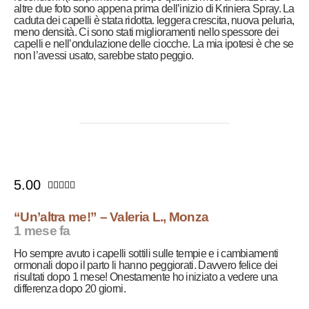
altre due foto sono appena prima dell’inizio di Kriniera Spray. La
caduta dei capelli è stata ridotta. leggera crescita, nuova peluria,
meno densità. Ci sono stati miglioramenti nello spessore dei
capelli e nell’ondulazione delle ciocche. La mia ipotesi è che se
non l’avessi usato, sarebbe stato peggio.
5.00





“Un’altra me!” – Valeria L., Monza
1 mese fa
Ho sempre avuto i capelli sottili sulle tempie e i cambiamenti
ormonali dopo il parto li hanno peggiorati. Davvero felice dei
risultati dopo 1 mese! Onestamente ho iniziato a vedere una
differenza dopo 20 giorni.