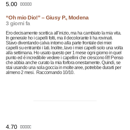
5.00





“Oh mio Dio!” – Giusy P., Modena
3 giorni fa
Ero decisamente scettica all’inizio, ma ha cambiato la mia vita.
In generale ho i capelli folti, ma il decolorante li ha rovinati.
Stavo diventando calva intorno alla parte frontale dei miei
capelli su entrambi i lati. Inoltre, lavo i miei capelli solo una volta
alla settimana. Ho usato questo per 1 mese ogni giorno in quel
punto ed é incredibile vedere i capellini che crescono lì!!! Penso
che abbia anche curato la mia forfora onestamente. Quindi, se
stai usando una sola goccia in molte aree, potrebbe durarti per
almeno 2 mesi. Raccomando 10/10.
4.70




