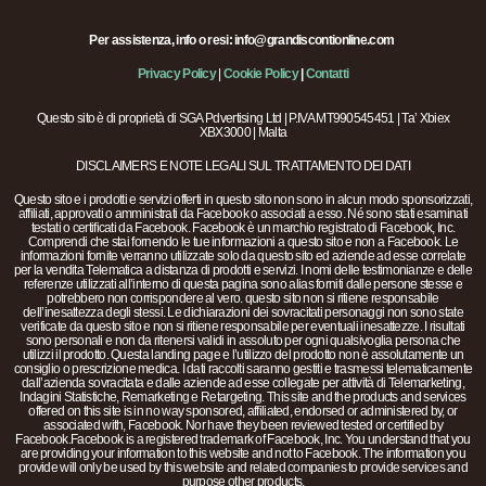
Per assistenza, info o resi: info@grandiscontionline.com
Privacy Policy
|
Cookie Policy
|
Contatti
Questo sito è di proprietà di SGA Pdvertising Ltd | P.IVA MT990545451 | Ta’ Xbiex
XBX3000 | Malta
DISCLAIMERS E NOTE LEGALI SUL TRATTAMENTO DEI DATI
Questo sito e i prodotti e servizi offerti in questo sito non sono in alcun modo sponsorizzati,
affiliati, approvati o amministrati da Facebook o associati a esso. Né sono stati esaminati
testati o certificati da Facebook. Facebook è un marchio registrato di Facebook, Inc.
Comprendi che stai fornendo le tue informazioni a questo sito e non a Facebook. Le
informazioni fornite verranno utilizzate solo da questo sito ed aziende ad esse correlate
per la vendita Telematica a distanza di prodotti e servizi. I nomi delle testimonianze e delle
referenze utilizzati all’interno di questa pagina sono alias forniti dalle persone stesse e
potrebbero non corrispondere al vero. questo sito non si ritiene responsabile
dell’inesattezza degli stessi. Le dichiarazioni dei sovracitati personaggi non sono state
verificate da questo sito e non si ritiene responsabile per eventuali inesattezze. I risultati
sono personali e non da ritenersi validi in assoluto per ogni qualsivoglia persona che
utilizzi il prodotto. Questa landing page e l’utilizzo del prodotto non è assolutamente un
consiglio o prescrizione medica. I dati raccolti saranno gestiti e trasmessi telematicamente
dall’azienda sovracitata e dalle aziende ad esse collegate per attività di Telemarketing,
Indagini Statistiche, Remarketing e Retargeting. This site and the products and services
offered on this site is in no way sponsored, affiliated, endorsed or administered by, or
associated with, Facebook. Nor have they been reviewed tested or certified by
Facebook.Facebook is a registered trademark of Facebook, Inc. You understand that you
are providing your information to this website and not to Facebook. The information you
provide will only be used by this website and related companies to provide services and
purpose other products.