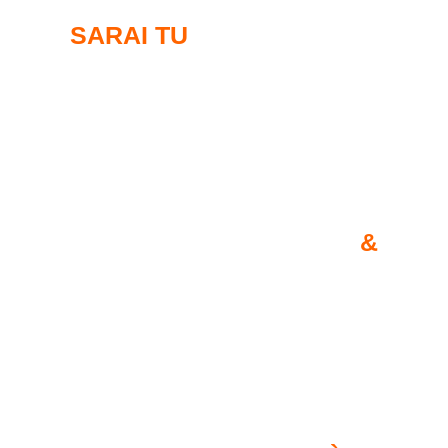
SARAI TU
A DETTARE LE
REGOLE!
DURO
&
DURATURO