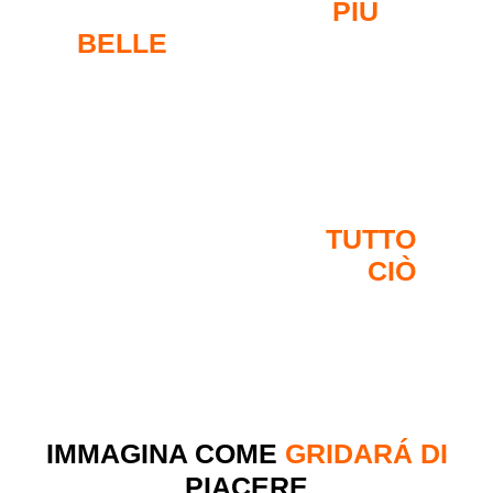
ANCHE LE DONNE
PIÙ
BELLE
NON TI
RESISTERANNO
FARAI CON LORO
TUTTO
CIÒ
CHE VUOI
IMMAGINA COME
GRIDARÁ DI
PIACERE