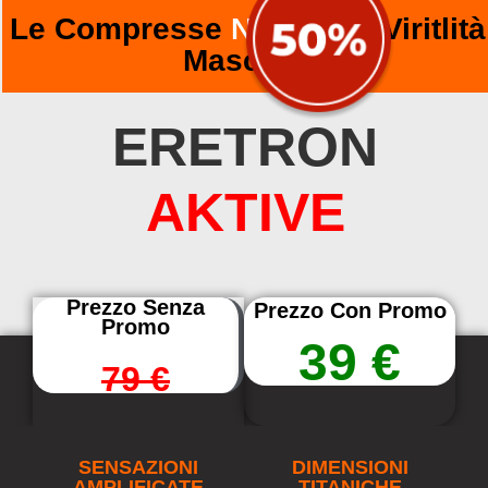
Le Compresse
№1
per la Viritlità
Maschile
ERETRON
AKTIVE
Prezzo Senza
Prezzo Con Promo
Promo
39 €
79 €
SENSAZIONI
DIMENSIONI
AMPLIFICATE
TITANICHE