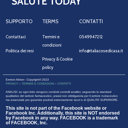
SALUTE TODAY
SUPPORTO
TERMS
CONTATTI
Contattaci
Termini e
0549947212
condizioni
Politica dei resi
info@italiacosedicasa.it
Privacy & Cookie
policy
Eretron Aktive– Copyright© 2023
PRIVACY
–
TERMINI E CONDIZIONI
–
CONTATTI
ANALISI: su ogni lotto vengono condotti controlli analitici, seguendo lo standard
qualitativo del settore farmaceutico, prassi non obbligatoria per il settore nutraceutico
ma essenziale per garantire prodotti estremamente sicuri e di QUALITA’ SUPERIORE.
This site is not part of the Facebook website or
Facebook Inc. Additionally, this site is NOT endorsed
by Facebook in any way. FACEBOOK is a trademark
of FACEBOOK, Inc.