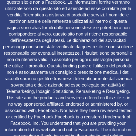
questo sito e non a Facebook. Le informazioni fornite verranno
utilizzate solo da questo sito ed aziende ad esse correlate per la
vendita Telematica a distanza di prodotti e servizi. I nomi delle
testimonianze e delle referenze utilizzati all’interno di questa
pagina sono alias forniti dalle persone stesse e potrebbero non
corrispondere al vero. questo sito non si ritiene responsabile
dell’inesattezza degli stessi. Le dichiarazioni dei sovracitati
personaggi non sono state verificate da questo sito e non si ritiene
responsabile per eventuali inesattezze. I risultati sono personali e
non da ritenersi validi in assoluto per ogni qualsivoglia persona
che utilizzi il prodotto. Questa landing page e l’utilizzo del prodotto
non è assolutamente un consiglio o prescrizione medica. I dati
raccolti saranno gestiti e trasmessi telematicamente dall’azienda
sovracitata e dalle aziende ad esse collegate per attività di
Telemarketing, Indagini Statistiche, Remarketing e Retargeting.
This site and the products and services offered on this site is in
no way sponsored, affiliated, endorsed or administered by, or
associated with, Facebook. Nor have they been reviewed tested
or certified by Facebook.Facebook is a registered trademark of
Facebook, Inc. You understand that you are providing your
information to this website and not to Facebook. The information
you provide will only be used by this website and related