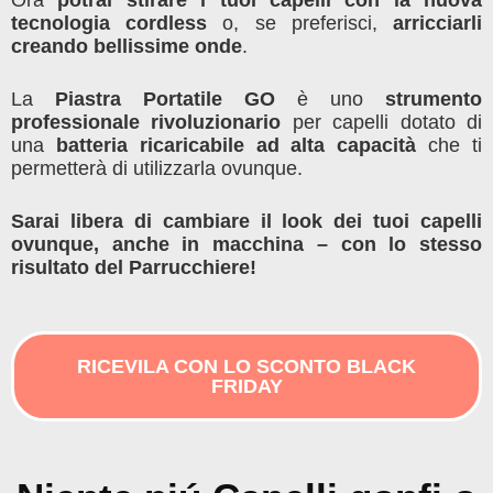
Ora
potrai stirare i tuoi capelli con la nuova
tecnologia cordless
o, se preferisci,
arricciarli
creando bellissime onde
.
La
Piastra Portatile GO
è uno
strumento
professionale rivoluzionario
per capelli dotato di
una
batteria ricaricabile ad alta capacità
che ti
permetterà di utilizzarla ovunque.
Sarai libera di cambiare il look dei tuoi capelli
ovunque, anche in macchina – con lo stesso
risultato del Parrucchiere!
RICEVILA CON LO SCONTO BLACK
FRIDAY