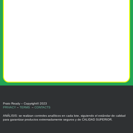
Prato Ready – Copyright© 2023
PRIVACY
–
TERMS
–
CONTACTS
ANÁLISIS: se realizan controles analíticos en cada lote, siguiendo el estándar de calidad
para garantizar productos extremadamente seguros y de CALIDAD SUPERIOR.