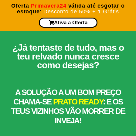
Oferta
Primavera24
válida até esgotar o
estoque
:
Desconto de 50% + 1 Grátis
Ativa a Oferta
¿Já tentaste de tudo, mas o
teu relvado nunca cresce
como desejas?
A SOLUÇÃO A UM BOM PREÇO
CHAMA-SE
PRATO READY
: E OS
TEUS VIZINHOS VÃO MORRER DE
INVEJA!