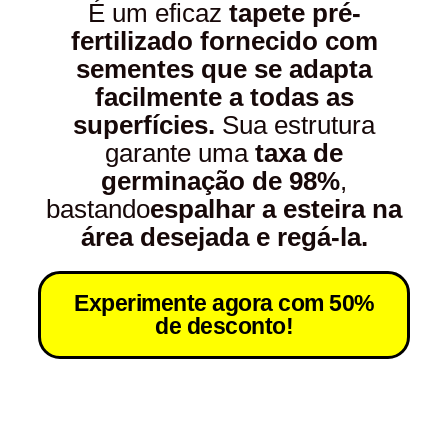
É um eficaz
tapete pré-
fertilizado fornecido com
sementes
que se adapta
facilmente a todas as
superfícies.
Sua estrutura
garante uma
taxa de
germinação de 98%
,
bastando
espalhar a esteira na
área desejada e regá-la.
Experimente agora com 50%
de desconto!