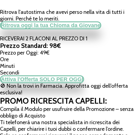
Ritrova l'autostima che avevi perso nella vita di tutti i
giorni. Perché te lo meriti.
Ritrova oggi la tua Chioma da Giovane
RICEVERAI 2 FLACONI AL PREZZO DI 1
Prezzo Standard: 98€
Prezzo per Oggi: 49€
Ore
Minuti
Secondi
Attiva l'Offerta SOLO PER OGGI
🚫 Non la trovi in Farmacia. Approfitta oggi dell’offerta
esclusiva!
PROMO RICRESCITA CAPELLI:
Compila il Modulo per usufruire della Promozione – senza
obbligo di Acquisto
Ti telefonerá una nostra specialista in ricrescita dei
Capelli, per chiarire i tuoi dubbi o confermare l’ordine.