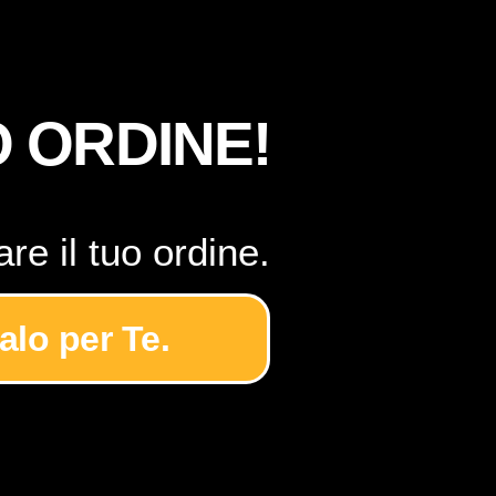
O ORDINE!
re il tuo ordine.
alo per Te.