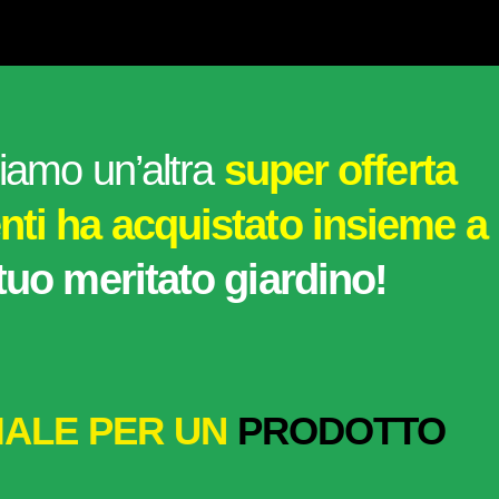
aliamo un’altra
super offerta
enti ha acquistato
insieme a
uo meritato giardino!
IALE PER UN
PRODOTTO