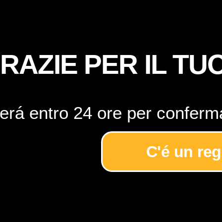
RAZIE PER IL TU
erá entro 24 ore per conferma
C'é un reg