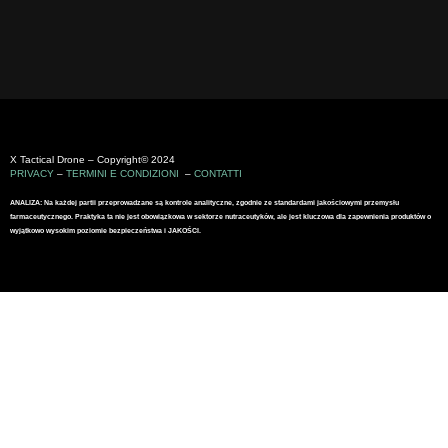
X Tactical Drone – Copyright© 2024
PRIVACY
–
TERMINI E CONDIZIONI
–
CONTATTI
ANALIZA: Na każdej partii przeprowadzane są kontrole analityczne, zgodnie ze standardami jakościowymi przemysłu
farmaceutycznego. Praktyka ta nie jest obowiązkowa w sektorze nutraceutyków, ale jest kluczowa dla zapewnienia produktów o
wyjątkowo wysokim poziomie bezpieczeństwa i JAKOŚCI.