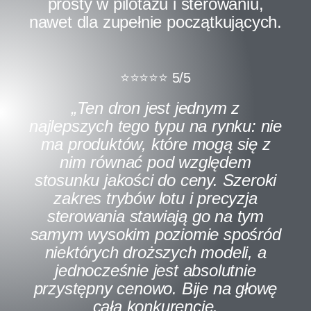
prosty w pilotażu i sterowaniu,
nawet dla zupełnie początkujących.
⭐️⭐️⭐️⭐️⭐️ 5/5
„Ten dron jest jednym z
najlepszych tego typu na rynku: nie
ma produktów, które mogą się z
nim równać pod względem
stosunku jakości do ceny. Szeroki
zakres trybów lotu i precyzja
sterowania stawiają go na tym
samym wysokim poziomie spośród
niektórych droższych modeli, a
jednocześnie jest absolutnie
przystępny cenowo. Bije na głowę
całą konkurencję.