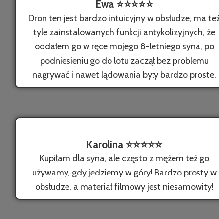
Ewa ⭐️⭐️⭐️⭐️⭐️
Dron ten jest bardzo intuicyjny w obsłudze, ma te
tyle zainstalowanych funkcji antykolizyjnych, że
oddałem go w ręce mojego 8-letniego syna, po
podniesieniu go do lotu zaczął bez problemu
nagrywać i nawet lądowania były bardzo proste.
Karolina ⭐️⭐️⭐️⭐️⭐️
Kupiłam dla syna, ale często z mężem też go
używamy, gdy jedziemy w góry! Bardzo prosty w
obsłudze, a materiał filmowy jest niesamowity!