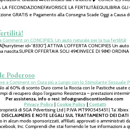
LA LA FECONDAZIONEFAVORISCE LA FERTILITÀEQUILIBRIA GL
ione GRATIS e Pagamento alla Consegna Scade Oggi a Causa dell
rtilità!
 a Comment
on CONCIPIES: Un aiuto naturale per la tua fertilità!
mer id=”8330″] ATTIVA L’OFFERTA CONCIPIES Un aiuto naturale 
ifica una nascita.SUPER OFFERTA!A SOLI 49€INVECE DI 98€! ORD
le Poderoso
ave a Comment
on Dura piú a Lungo con lo Stimolante Sessuale 
% di sconto Duro come la Roccia con le Pasticche usate dai por
empi di recupero dopo l’orgasmo Resistenza – prestazioni intermin
Per assistenza, info o resi: info@grandiscontionline.com
Privacy Policy
|
Cookie Policy
|
Contatti
 proprietà di SGA Pdvertising Ltd | P.IVA MT990545451 | Ta’ Xbie
DISCLAIMERS E NOTE LEGALI SUL TRATTAMENTO DEI DATI
no in alcun modo sponsorizzati, affiliati, approvati o amministrati 
Facebook, Inc. Comprendi che stai fornendo le tue informazioni a 