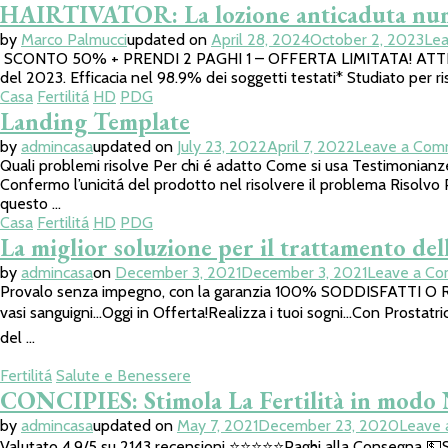
HAIRTIVATOR: La lozione anticaduta nume
by
Marco Palmucci
updated on
April 28, 2024
October 2, 2023
Le
SCONTO 50% + PRENDI 2 PAGHI 1 – OFFERTA LIMITATA! ATTIVA L’OF
del 2023. Efficacia nel 98.9% dei soggetti testati* Studiato per ris
Casa
Fertilitá
HD
PDG
Landing Template
by
admincasa
updated on
July 23, 2022
April 7, 2022
Leave a Co
Quali problemi risolve Per chi é adatto Come si usa Testimonia
Confermo l’unicitá del prodotto nel risolvere il problema Risolv
questo …
Casa
Fertilitá
HD
PDG
La miglior soluzione per il trattamento dell
by
admincasa
on
December 3, 2021
December 3, 2021
Leave a C
Provalo senza impegno, con la garanzia 100% SODDISFATTI O RI
vasi sanguigni…Oggi in Offerta!Realizza i tuoi sogni…Con Prostatricu
del …
Fertilitá
Salute e Benessere
CONCIPIES: Stimola La Fertilità in modo 
by
admincasa
updated on
May 7, 2021
December 23, 2020
Leave
Valutato 4,9/5 su 2143 recensioni ⭐️⭐️⭐️⭐️⭐️Paghi alla Conse