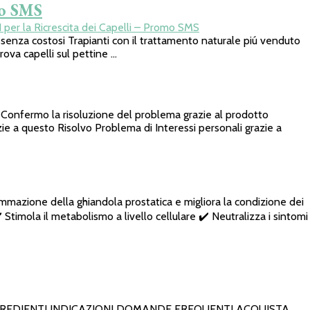
mo SMS
per la Ricrescita dei Capelli – Promo SMS
za costosi Trapianti con il trattamento naturale piú venduto
rova capelli sul pettine …
Confermo la risoluzione del problema grazie al prodotto
ie a questo Risolvo Problema di Interessi personali grazie a
one della ghiandola prostatica e migliora la condizione dei
 Stimola il metabolismo a livello cellulare ✔️ Neutralizza i sintomi
CIPIES INGREDIENTI INDICAZIONI DOMANDE FREQUENTI ACQUISTA