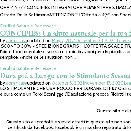
ORA ⭐️⭐️⭐️⭐️⭐️CONCIPIES INTEGRATORE ALIMENTARE STIMO
Offerta Della SettimanaATTENZIONE! L’Offerta a 49€ con Spediz
Fertilitá
Salute e Benessere
CONCIPIES: Un aiuto naturale per la tua fe
by
admincasa
updated on
May 7, 2021
December 23, 2020
Leave
SCONTO 50% + SPEDIZIONE GRATIS – L’OFFERTA SCADE TRA[hurryti
l’aiuto fondamentale e senza controindicazioni per chi pian
semplice. Anche se le situazioni non …
Fertilitá
Salute e Benessere
Dura piú a Lungo con lo Stimolante Sessua
by
admincasa
updated on
October 3, 2021
November 17, 2020
Le
LO STIMOLANTE CHE USA ROCCO PER DURARE DI PIU’ Ordinalo al 60
e dure come un Toro! Sconfigge l’Eiaculazione precoce Ridotti i t
Questo sito è di
Questo sito e i prodotti e servizi offerti in questo sito non so
certificati da Facebook. Facebook è un marchio registrato di 