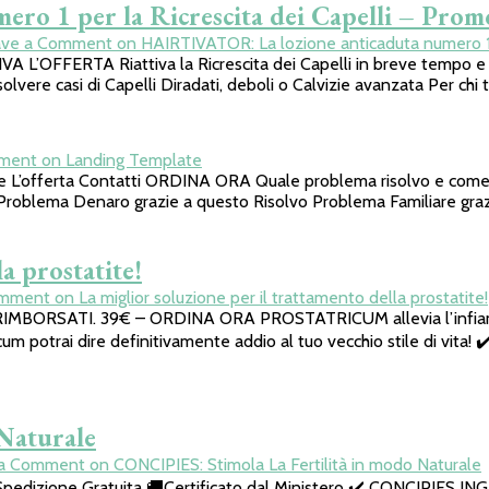
ro 1 per la Ricrescita dei Capelli – Pro
ave a Comment
on HAIRTIVATOR: La lozione anticaduta numero 1 
FERTA Riattiva la Ricrescita dei Capelli in breve tempo e sen
olvere casi di Capelli Diradati, deboli o Calvizie avanzata Per chi t
mment
on Landing Template
nze L’offerta Contatti ORDINA ORA Quale problema risolvo e come
o Problema Denaro grazie a questo Risolvo Problema Familiare graz
a prostatite!
omment
on La miglior soluzione per il trattamento della prostatite!
MBORSATI. 39€ – ORDINA ORA PROSTATRICUM allevia l’infiammazi
m potrai dire definitivamente addio al tuo vecchio stile di vita! ✔️
Naturale
 a Comment
on CONCIPIES: Stimola La Fertilità in modo Naturale
gna 💵Spedizione Gratuita 🚚Certificato dal Ministero ✔️ CON