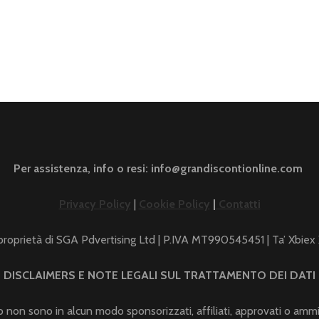
Per assistenza, info o resi: info@grandiscontionline.com
Privacy Policy
|
Cookie Policy
|
Contatti
 proprietà di SGA Pdvertising Ltd | P.IVA MT990545451 | Ta’ Xbie
DISCLAIMERS E NOTE LEGALI SUL TRATTAMENTO DEI DATI
ito non sono in alcun modo sponsorizzati, affiliati, approvati o amm