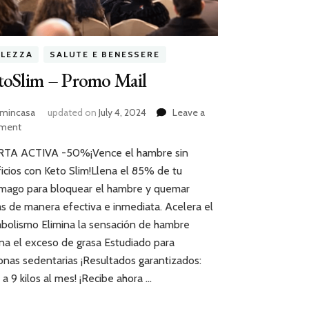
LLEZZA
SALUTE E BENESSERE
toSlim – Promo Mail
mincasa
updated on
July 4, 2024
Leave a
ment
TA ACTIVA -50%¡Vence el hambre sin
ficios con Keto Slim!Llena el 85% de tu
mago para bloquear el hambre y quemar
as de manera efectiva e inmediata. Acelera el
bolismo Elimina la sensación de hambre
ina el exceso de grasa Estudiado para
onas sedentarias ¡Resultados garantizados:
 a 9 kilos al mes! ¡Recibe ahora …