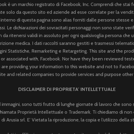
book è un marchio registrato di Facebook, Inc. Comprendi che stai 
te solo da questo sito ed aziende ad esse correlate per la vendita
l’interno di questa pagina sono alias forniti dalle persone stesse
ssi. Le dichiarazioni dei sovracitati personaggi non sono state veri
 da ritenersi validi in assoluto per ogni qualsivoglia persona che ut
zione medica. I dati raccolti saranno gestiti e trasmessi telemat
gini Statistiche, Remarketing e Retargeting. This site and the prod
, or associated with, Facebook. Nor have they been reviewed teste
 are providing your information to this website and not to Facebo
ite and related companies to provide services and purpose other
DISCLAIMER DI PROPRIETA’ INTELLETTUALE
 immagini, sono tutti frutto di lunghe giornate di lavoro che sono 
chiamata Proprietà Intellettuale o Trademark. Ti chiediamo di non
di Arusia srl. E’ Vietata la riproduzione, la copia e l’utilizzo della 