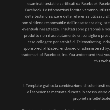
esaminati testati o certificati da Facebook. Face
Facebook. Le informazioni fornite verranno utilizza
delle testimonianze e delle referenze utilizzati al
non si ritiene responsabile dell’inesattezza degli ste
eventuali inesattezze. I risultati sono personali e non
prodotto non è assolutamente un consiglio o prescri
esse collegate per attività di Telemarketing, Inda
sponsored, affiliated, endorsed or administered by
trademark of Facebook, Inc. You understand that you
this webs
Il Template grafico,la combinazione di colori testi ed
e l’esperienza maturata durante lo stesso viene 
proprieta intellettuale 