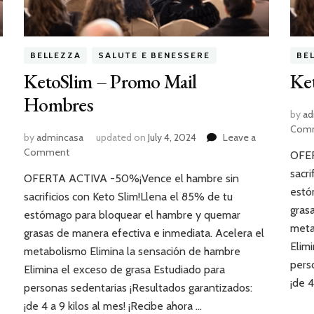
BELLEZZA
SALUTE E BENESSERE
BE
KetoSlim – Promo Mail
Ke
Hombres
by
ad
Com
by
admincasa
updated on
July 4, 2024
Leave a
Comment
OFER
sacri
OFERTA ACTIVA -50%¡Vence el hambre sin
estó
sacrificios con Keto Slim!Llena el 85% de tu
gras
estómago para bloquear el hambre y quemar
meta
grasas de manera efectiva e inmediata. Acelera el
Elim
metabolismo Elimina la sensación de hambre
pers
Elimina el exceso de grasa Estudiado para
¡de 4
personas sedentarias ¡Resultados garantizados:
¡de 4 a 9 kilos al mes! ¡Recibe ahora …